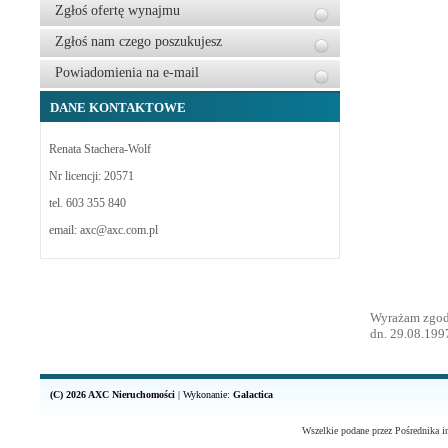
Zgłoś ofertę wynajmu
Zgłoś nam czego poszukujesz
Powiadomienia na e-mail
DANE KONTAKTOWE
Renata Stachera-Wolf
Nr licencji: 20571
tel. 603 355 840
email: axc@axc.com.pl
Wyrażam zgodę
dn. 29.08.1997
(C) 2026 AXC Nieruchomości
|
Wykonanie:
Galactica
Wszelkie podane przez Pośrednika i