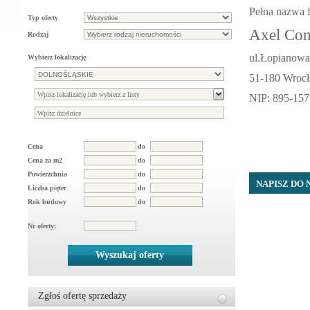
Pełna nazwa f
Typ oferty
Axel Con
Rodzaj
ul.Łopianowa
Wybierz lokalizację
51-180 Wroc
NIP: 895-157
Cena
do
Cena za m2
do
Powierzchnia
do
NAPISZ DO 
Liczba pięter
do
Rok budowy
do
Nr oferty:
Wyszukaj oferty
Zgłoś ofertę sprzedaży